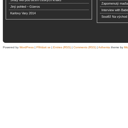
Svatý Mel pod bičem českých kritiků
Zapomenutý maďar
Jiný pohled – Güeros
Interview with Babi
Karlovy Vary 2014
Soutěž Na východ o
Powered by
WordPress
|
Přihlásit se
|
Entries (RSS)
|
Comments (RSS)
|
Arthemia
theme by
Mi