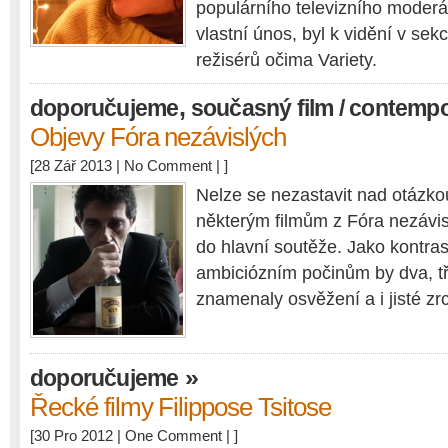
populárního televizního moderá
vlastní únos, byl k vidění v se
režisérů očima Variety.
,
doporučujeme
současný film / contemp
Objevy Fóra nezávislých
[28 Zář 2013 |
No Comment
| ]
Nelze se nezastavit nad otázko
některým filmům z Fóra nezávis
do hlavní soutěže. Jako kontra
ambiciózním počinům by dva, tři
znamenaly osvěžení a i jisté zr
»
doporučujeme
Řecké filmy Filippose Tsitose
[30 Pro 2012 |
One Comment
| ]