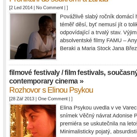
[2 Led 2014 |
No Comment
| ]
Povážlivě slabý ročník domácí 
téměř děsí, byť nemusí jít o tol
odpovídající a trvalý stav. Výji
absolventské filmy FAMU – An
Beraki a Maria Stock Jana Břez
,
filmové festivaly / film festivals
současný 
»
contemporary cinema
Rozhovor s Elinou Psykou
[28 Zář 2013 |
One Comment
| ]
Elina Psykou uvedla v ve Varec
snímek Věčný návrat Adonise P
premiéra se uskutečnila na leto
Minimalisticky pojatý, absurdist