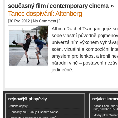
»
současný film / contemporary cinema
Tanec dospívání: Attenberg
[30 Pro 2012 |
No Comment
| ]
Athina Rachel Tsangari, jejíž sn
sobě vlastní původně pojmenov
univerzálním výkonem vyhrávají
scén, vizuální a kompoziční inter
smyslem pro lehkost a ironii nev
národní vlně – postavení nezávi
jedinečné.
nejnovější příspěvky
nejvíce kome
Africké objevy
Zoltán Fábri - the 
ride, and the 1956
Horizonty snu – Jauja Lisandra Alonsa
Modrý pták Gusta 