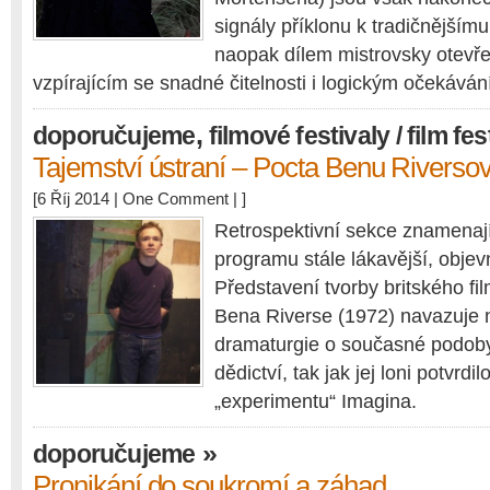
signály příklonu k tradičnějšímu 
naopak dílem mistrovsky otev
vzpírajícím se snadné čitelnosti i logickým očekáván
,
doporučujeme
filmové festivaly / film fes
Tajemství ústraní – Pocta Benu Riversov
[6 Říj 2014 |
One Comment
| ]
Retrospektivní sekce znamenaj
programu stále lákavější, objev
Představení tvorby britského fi
Bena Riverse (1972) navazuje 
dramaturgie o současné podob
dědictví, tak jak jej loni potvrd
„experimentu“ Imagina.
»
doporučujeme
Pronikání do soukromí a záhad