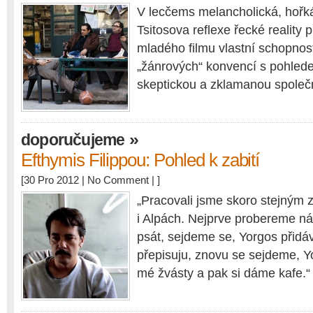
V lecčems melancholická, hořká 
Tsitosova reflexe řecké reality p
mladého filmu vlastní schopnos
„žánrových“ konvencí s pohled
skeptickou a zklamanou společ
»
doporučujeme
Efthymis Filippou: Pohled k zabití
[30 Pro 2012 |
No Comment
| ]
„Pracovali jsme skoro stejným
i Alpách. Nejprve probereme ná
psát, sejdeme se, Yorgos přidá
přepisuju, znovu se sejdeme, 
mé žvásty a pak si dáme kafe.“