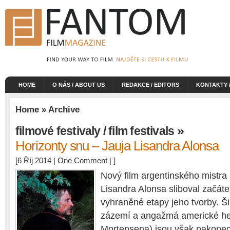
HOME
O NÁS / ABOUT US
REDAKCE / EDITORS
KONTAKTY 
Home
» Archive
»
filmové festivaly / film festivals
Horizonty snu – Jauja Lisandra Alonsa
[6 Říj 2014 |
One Comment
| ]
Nový film argentinského mistra
Lisandra Alonsa sliboval začá
vyhraněné etapy jeho tvorby. Š
zázemí a angažmá americké he
Mortensena) jsou však nakone