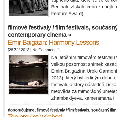
vtipného díla, které ve velké 
Berlinale získalo cenu za nejlep
Feature Award).
,
filmové festivaly / film festivals
současný 
»
contemporary cinema
Emir Baigazin: Harmony Lessons
[28 Zář 2013 |
No Comment
| ]
Na letošním filmovém festivalu 
velkou pozornost snímek kazac
Emira Baigazina Uroki Garmoni
2013), který byl jediným debute
festivalu a který následně získa
medvěda za mimořádný uměleck
Zhambakiyeva, kameramana fi
,
,
doporučujeme
filmové festivaly / film festivals
současný film
Ten prokletý východ…