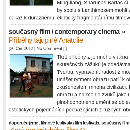
Ming-liang, Sharunas Bartas či
by spolu s Lanthimosem mohli 
odkaz k důraznému, elipticky fragmentárnímu filmo
»
současný film / contemporary cinema
Příběhy tajuplné Anatolie
[26 Čer 2012 |
No Comment
| ]
Tkát příběhy z jemného vlákna v
skutečných zážitků je odedávna 
Tvorba, vyprávění, radost z mo
unášet rytmem obrazů patří k 
zkušenostem mnoha civilizací. P
obrazů a harmonie zvuků jako ur
plnohodnotného umění se obje
estetických pojednáních pocházejících z různých ob
,
,
doporučujeme
filmové festivaly / film festivals
současný film