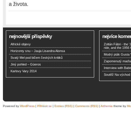
a života.
nejnovější příspěvky
nejvíce kome
Africké objevy
Zoltán Fábri - the 
ride, and the 1956
Horizonty snu – Jauja Lisandra Alonsa
Modrý pták Gusta 
Svatý Mel pod bičem českých kritiků
Zapomenutý maďar
Jiný pohled – Güeros
Interview with Babi
Karlovy Vary 2014
Soutěž Na východ o
Powered by
WordPress
|
Přihlásit se
|
Entries (RSS)
|
Comments (RSS)
|
Arthemia
theme by
Mi