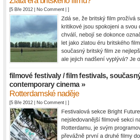
Zlatá éra britského filmu?
[5 Bře 2012 |
No Comment
| ]
Zdá se, že britský film prožívá s
kritikové jsou spokojeni a svou
chválí, nebojí se dokonce ozna
let jako zlatou éru britského fil
současný britský film ze nejlep
ale jejich nadšení vyplývá? Je
,
filmové festivaly / film festivals
současný 
»
contemporary cinema
Rotterdamské naděje
[5 Bře 2012 |
No Comment
| ]
Festivalová sekce Bright Future,
nejsledovanější filmové sekci na
Rotterdamu, je svým program
převážně první a druhé filmy do