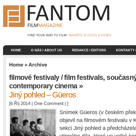
HOME
O NÁS / ABOUT US
REDAKCE / EDITORS
KONTAKTY 
Home
» Archive
,
filmové festivaly / film festivals
současný 
»
contemporary cinema
Jiný pohled – Güeros
[6 Říj 2014 |
One Comment
| ]
Snímek Güeros (v českém přek
objevil na filmovém festivalu v
sekci Jiný pohled a předcházel