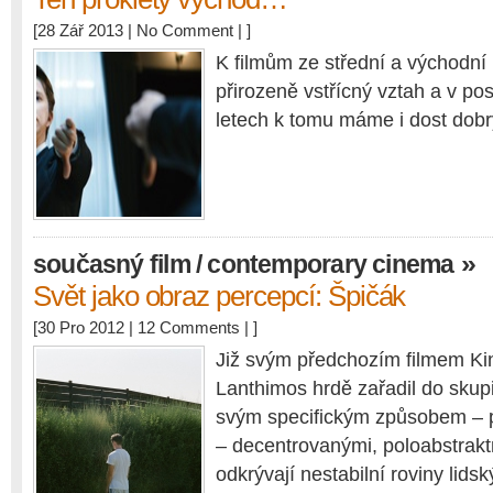
[28 Zář 2013 |
No Comment
| ]
K filmům ze střední a východn
přirozeně vstřícný vztah a v po
letech k tomu máme i dost dob
»
současný film / contemporary cinema
Svět jako obraz percepcí: Špičák
[30 Pro 2012 |
12 Comments
| ]
Již svým předchozím filmem Kin
Lanthimos hrdě zařadil do skupi
svým specifickým způsobem – 
– decentrovanými, poloabstrakt
odkrývají nestabilní roviny lidsk