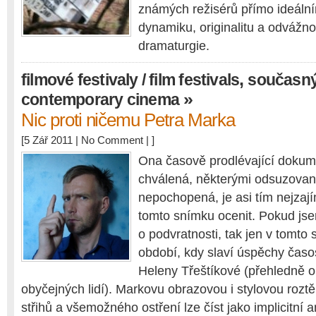
známých režisérů přímo ideáln
dynamiku, originalitu a odvážno
dramaturgie.
,
filmové festivaly / film festivals
současný 
»
contemporary cinema
Nic proti ničemu Petra Marka
[5 Zář 2011 |
No Comment
| ]
Ona časově prodlévající dokum
chválená, některými odsuzovaná
nepochopená, je asi tím nejzaj
tomto snímku ocenit. Pokud js
o podvratnosti, tak jen v tomto 
období, kdy slaví úspěchy čas
Heleny Třeštíkové (přehledně o
obyčejných lidí). Markovu obrazovou i stylovou rozt
střihů a všemožného ostření lze číst jako implicitní