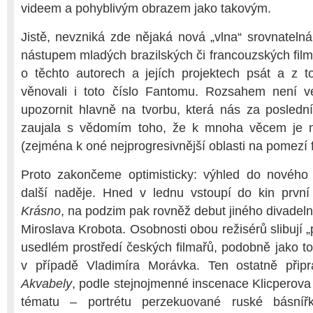
videem a pohyblivým obrazem jako takovým.
Jistě, nevzniká zde nějaká nová „vlna“ srovnatel
nástupem mladých brazilských či francouzských filma
o těchto autorech a jejích projektech psát a z 
věnovali i toto číslo Fantomu. Rozsahem není ve
upozornit hlavně na tvorbu, která nás za posledn
zaujala s vědomím toho, že k mnoha věcem je mo
(zejména k oné nejprogresivnější oblasti na pomezí f
Proto zakončeme optimisticky: výhled do nového 
další naděje. Hned v lednu vstoupí do kin první
Krásno
, na podzim pak rovněž debut jiného divadel
Miroslava Krobota. Osobnosti obou režisérů slibují 
usedlém prostředí českých filmařů, podobně jako to
v případě Vladimíra Morávka. Ten ostatně připrav
Akvabely
, podle stejnojmenné inscenace Klicperova 
tématu – portrétu perzekuované ruské básníř