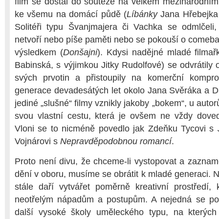
film se dostal do soutěže na velkém mezinárodním f
ke všemu na domácí půdě (
Líbánky
Jana Hřebejka 
Solitéři typu Švanjmajera či Vachka se odmlčeli
netvoří nebo píše paměti nebo se pokouší o comeba
výsledkem (
Donšajni
). Kdysi nadějné mladé filmařk
Babinská, s výjimkou Jitky Rudolfové) se odvrátily 
svých prvotin a přistoupily na komerční kompr
generace devadesátých let okolo Jana Svěráka a D
jediné „slušné“ filmy vznikly jakoby „bokem“, u auto
svou vlastní cestu, která je ovšem ne vždy doved
Vloni se to nicméně povedlo jak Zdeňku Tycovi s
Vojnárovi s
Nepravděpodobnou romancí
.
Proto není divu, že chceme-li vystopovat a zazna
dění v oboru, musíme se obrátit k mladé generaci. N
stále daří vytvářet poměrně kreativní prostředí,
neotřelým nápadům a postupům. A nejedná se po
další vysoké školy uměleckého typu, na kterých