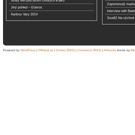
Svatý Mel pod bičem českých kritiků
Zapomenutý maďar
Jiný pohled – Güeros
Interview with Babi
Karlovy Vary 2014
Soutěž Na východ o
Powered by
WordPress
|
Přihlásit se
|
Entries (RSS)
|
Comments (RSS)
|
Arthemia
theme by
Mi