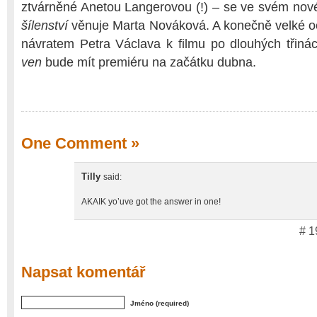
ztvárněné Anetou Langerovou (!) – se ve svém nov
šílenství
věnuje Marta Nováková. A konečně velké o
návratem Petra Václava k filmu po dlouhých třinác
ven
bude mít premiéru na začátku dubna.
One Comment
»
Tilly
said:
AKAIK yo’uve got the answer in one!
# 1
Napsat komentář
Jméno (required)