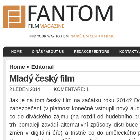
HOME
O NÁS / ABOUT US
REDAKCE / EDITORS
KONTAKTY 
Home
»
Editorial
Mladý český film
2 LEDEN 2014
KOMENTÁŘE: 1
Jak je na tom český film na začátku roku 2014? D
zabezpečení (v platnost konečně vstoupil nový audi
co do diváckého zájmu (na rozdíl od hudebního pr
trh pomaleji zavádí alternativní způsoby distribuce
změn v digitální éře) a tristně co do uměleckého 