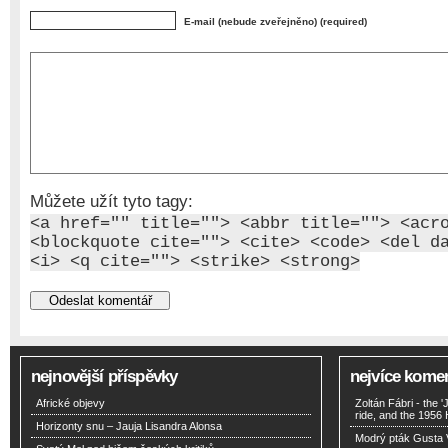
E-mail (nebude zveřejněno) (required)
Můžete užít tyto tagy:
<a href="" title=""> <abbr title=""> <acr
<blockquote cite=""> <cite> <code> <del d
<i> <q cite=""> <strike> <strong>
nejnovější příspěvky
nejvíce kome
Africké objevy
Zoltán Fábri - the 
ride, and the 1956
Horizonty snu – Jauja Lisandra Alonsa
Modrý pták Gusta 