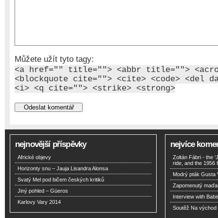
Můžete užít tyto tagy:
<a href="" title=""> <abbr title=""> <acr
<blockquote cite=""> <cite> <code> <del d
<i> <q cite=""> <strike> <strong>
nejnovější příspěvky
nejvíce kome
Africké objevy
Zoltán Fábri - the 
ride, and the 1956
Horizonty snu – Jauja Lisandra Alonsa
Modrý pták Gusta 
Svatý Mel pod bičem českých kritiků
Zapomenutý maďar
Jiný pohled – Güeros
Interview with Babi
Karlovy Vary 2014
Soutěž Na východ o