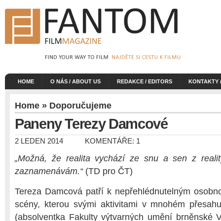
HOME
O NÁS / ABOUT US
REDAKCE / EDITORS
KONTAKTY 
Home
»
Doporučujeme
Paneny Terezy Damcové
2 LEDEN 2014
KOMENTÁŘE: 1
„Možná, že realita vychází ze snu a sen z realit
zaznamenávám.“
(TD pro ČT)
Tereza Damcová patří k nepřehlédnutelným osobn
scény, kterou svými aktivitami v mnohém přesahu
(absolventka Fakulty výtvarných umění brněnské 