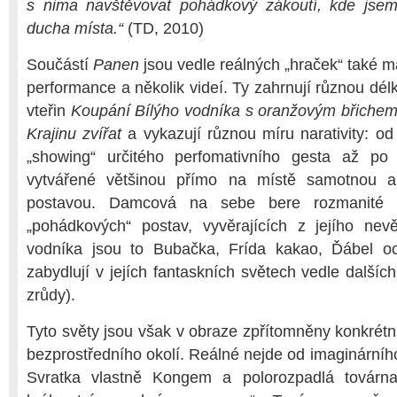
s nima navštěvovat pohádkový zákoutí, kde jsem
ducha místa.“
(TD, 2010)
Součástí
Panen
jsou vedle reálných „hraček“ také m
performance a několik videí. Ty zahrnují různou dél
vteřin
Koupání Bílýho vodníka s oranžovým břiche
Krajinu zvířat
a vykazují různou míru narativity: o
„showing“ určitého perfomativního gesta až po j
vytvářené většinou přímo na místě samotnou au
postavou. Damcová na sebe bere rozmanité i
„pohádkových“ postav, vyvěrajících z jejího ne
vodníka jsou to Bubačka, Frída kakao, Ďábel oc
zabydlují v jejích fantaskních světech vedle dalších f
zrůdy).
Tyto světy jsou však v obraze zpřítomněny konkrétní
bezprostředního okolí. Reálné nejde od imaginárního 
Svratka vlastně Kongem a polorozpadlá továrna