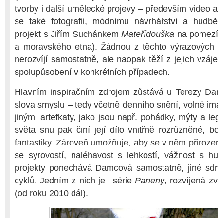
tvorby i další umělecké projevy – především video 
se také fotografii, módnímu návrhářství a hudbě
projekt s Jiřím Suchánkem
Mateřídouška
na pomezí 
a moravského etna). Žádnou z těchto výrazových
nerozvíjí samostatně, ale naopak těží z jejich vzá
spolupůsobení v konkrétních případech.
Hlavním inspiračním zdrojem zůstává u Terezy D
slova smyslu – tedy včetně denního snění, volné im
jinými artefkaty, jako jsou např. pohádky, mýty a l
světa snu pak činí její dílo vnitřně rozrůzněné, b
fantastiky. Zároveň umožňuje, aby se v něm přirozen
se syrovostí, naléhavost s lehkostí, vážnost s 
projekty ponechává Damcová samostatně, jiné sdr
cyklů. Jedním z nich je i série
Paneny
, rozvíjená z
(od roku 2010 dál).