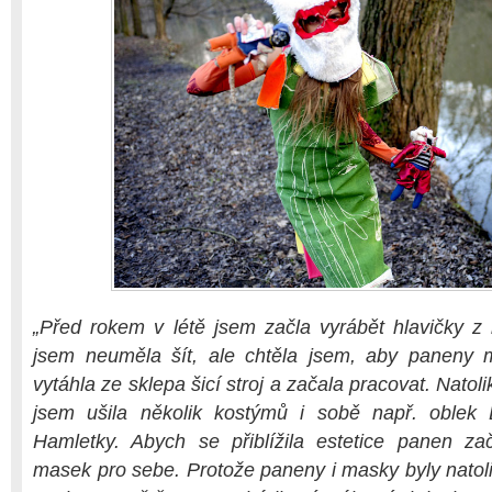
„Před rokem v létě jsem začla vyrábět hlavičky z
jsem neuměla šít, ale chtěla jsem, aby paneny m
vytáhla ze sklepa šicí stroj a začala pracovat. Natolik
jsem ušila několik kostýmů i sobě např. oblek 
Hamletky. Abych se přiblížila estetice panen z
masek pro sebe. Protože paneny i masky byly natolik