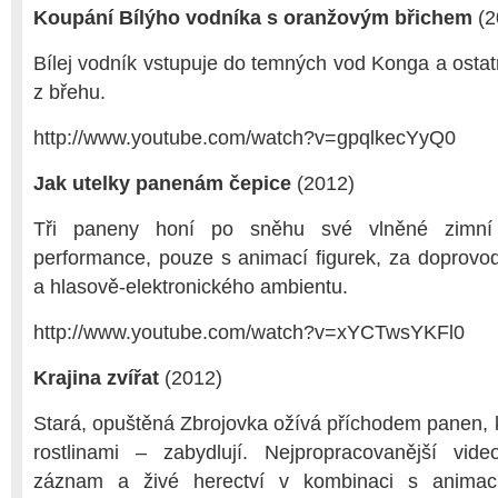
Koupání Bílýho vodníka s oranžovým břichem
(2
Bílej vodník vstupuje do temných vod Konga a ostat
z břehu.
http://www.youtube.com/watch?v=gpqlkecYyQ0
Jak utelky panenám čepice
(2012)
Tři paneny honí po sněhu své vlněné zimní
performance, pouze s animací figurek, za doprovod
a hlasově-elektronického ambientu.
http://www.youtube.com/watch?v=xYCTwsYKFl0
Krajina zvířat
(2012)
Stará, opuštěná Zbrojovka ožívá příchodem panen, kt
rostlinami – zabydlují. Nejpropracovanější vid
záznam a živé herectví v kombinaci s animací