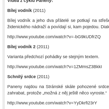
Videa z cyklu
Paneny
:
Bílej vodník
(2011)
Bílej vodník a jeho dva přátelé se potkají na stře
židenického nádraží a povídají si, kam pojedou. Dia
http://www.youtube.com/watch?v=-bG9kUDfrZQ
Bílej vodník 2
(2011)
Varianta předchozí pohádky se stejným textem.
http://www.youtube.com/watch?v=1ZMmsZ3BkkI
Schnilý srdce
(2011)
Paneny najdou na Stránské skále pohozené srdce
zahrabat, protože „možná z něj ještě něco vyroste.“
http://www.youtube.com/watch?v=YyDkrfi23rY