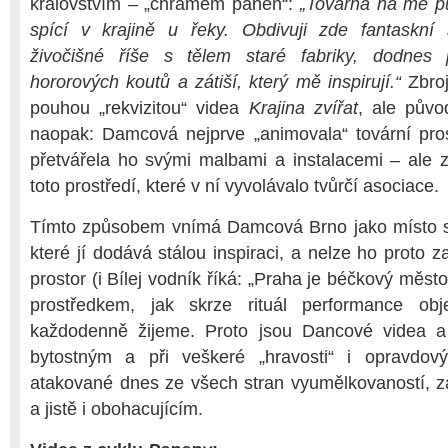
královstvím – „chrámem panen“:
„Továrna na mě pů
spící v krajině u řeky. Obdivuji zde fantaskní 
živočišné říše s tělem staré fabriky, dodnes
hororových koutů a zátiší, který mě inspirují.“
Zbroj
pouhou „rekvizitou“ videa
Krajina zvířat
, ale pův
naopak: Damcová nejprve „animovala“ tovární pros
přetvářela ho svými malbami a instalacemi – ale 
toto prostředí, které v ní vyvolávalo tvůrčí asociace.
Tímto způsobem vnímá Damcová Brno jako místo s
které jí dodává stálou inspiraci, a nelze ho proto za
prostor (i Bílej vodník říká: „Praha je béčkový měst
prostředkem, jak skrze rituál performance obje
každodenně žijeme. Proto jsou Dancové videa a 
bytostným a při veškeré „hravosti“ i opravdov
atakované dnes ze všech stran vyumělkovaností, 
a jistě i obohacujícím.