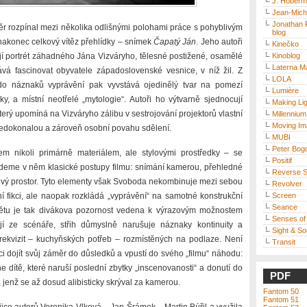
J. Hoberm
Jean-Mich
Jonathan
r rozpínal mezi několika odlišnými polohami práce s pohyblivým
blog
akonec celkový vítěz přehlídky – snímek
Čapatý Ján
. Jeho autoři
Kinečko
jí portrét záhadného Jána Vizváryho, tělesné postižené, osamělé
Kinoblog
Laterna M
ává fascinovat obyvatele západoslovenské vesnice, v níž žil. Z
LOLA
o náznaků vyprávění pak vyvstává ojedinělý tvar na pomezí
Lumière
ky, a místní neotřelé „mytologie“. Autoři ho výtvarně sjednocují
Making Ligh
terý upomíná na Vizváryho zálibu v sestrojování projektorů vlastní
Millennium
Moving Im
 nedokonalou a zároveň osobní povahu sdělení.
MUBI
Peter Bog
em nikoli primárně materiálem, ale stylovými prostředky – se
Positif
jdeme v něm klasické postupy filmu: snímání kamerou, přehledné
Reverse S
ový prostor. Tyto elementy však Svoboda nekombinuje mezi sebou
Revolver
tní fikci, ale naopak rozkládá „vyprávění“ na samotné konstrukční
Screen
Seance
větu je tak divákova pozornost vedena k výrazovým možnostem
Senses of
ají ze scénáře, střih důmyslně narušuje náznaky kontinuity a
Sight & S
rekvizit – kuchyňských potřeb – rozmístěných na podlaze. Není
Transit
 dojít svůj záměr do důsledků a vpustí do svého „filmu“ náhodu:
ítě, které naruší poslední zbytky „inscenovanosti“ a donutí do
PDF
, jenž se až dosud alibisticky skrýval za kamerou.
Fantom 50
Fantom 51