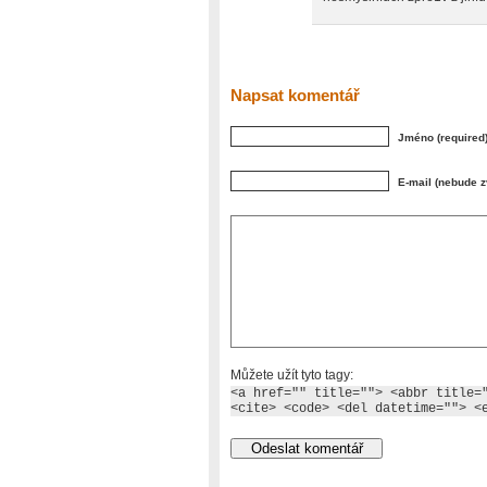
Napsat komentář
Jméno (required
E-mail (nebude z
Můžete užít tyto tagy:
<a href="" title=""> <abbr title=
<cite> <code> <del datetime=""> <