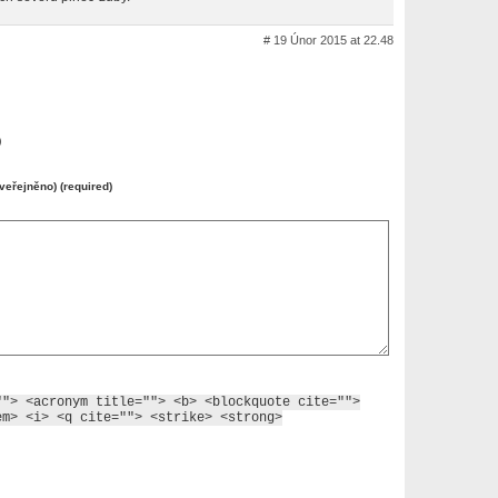
# 19 Únor 2015 at 22.48
)
veřejněno) (required)
""> <acronym title=""> <b> <blockquote cite="">
em> <i> <q cite=""> <strike> <strong>