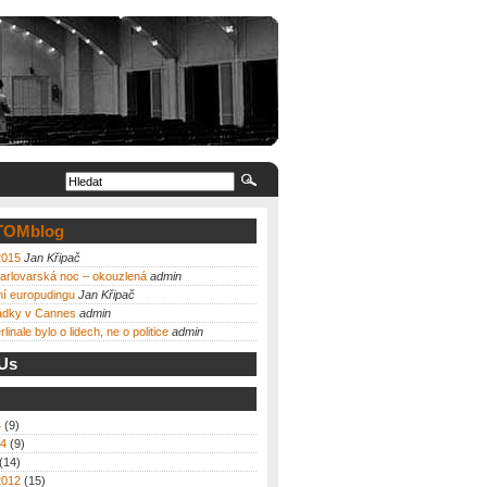
TOMblog
2015
Jan Křipač
karlovarská noc – okouzlená
admin
ní europudingu
Jan Křipač
ádky v Cannes
admin
linale bylo o lidech, ne o politice
admin
 Us
4
(9)
14
(9)
(14)
2012
(15)