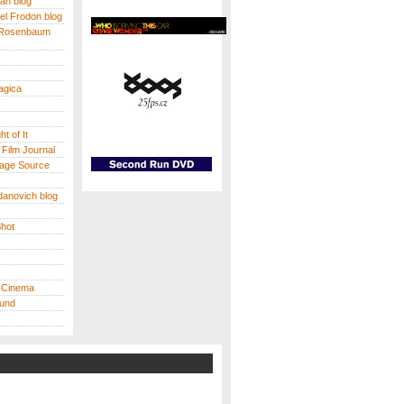
an blog
el Frodon blog
 Rosenbaum
agica
t of It
 Film Journal
age Source
danovich blog
hot
 Cinema
ound