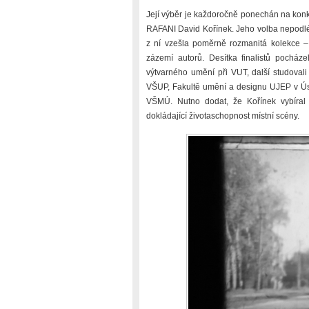
Její výběr je každoročně ponechán na konkr
RAFANI David Kořínek. Jeho volba nepodlé
z ní vzešla poměrně rozmanitá kolekce 
zázemí autorů. Desítka finalistů pocházel
výtvarného umění při VUT, další studoval
VŠUP, Fakultě umění a designu UJEP v Úst
VŠMÚ. Nutno dodat, že Kořínek vybíral 
dokládající životaschopnost místní scény.