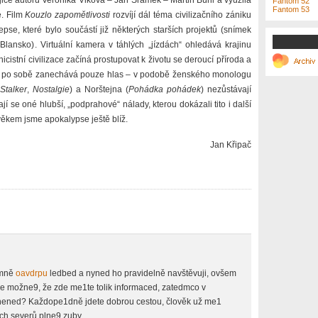
ojice autorů Veronika Vlková – Jan Šrámek – Martin Búřil a využila
Fantom 52
Fantom 53
e. Film
Kouzlo zapomětlivosti
rozvíjí dál téma civilizačního zániku
epse, které bylo součástí již některých starších projektů (snímek
Blansko). Virtuální kamera v táhlých „jízdách“ ohledává krajinu
cistní civilizace začíná prostupovat k životu se deroucí příroda a
zel, po sobě zanechává pouze hlas – v podobě ženského monologu
Stalker
,
Nostalgie
) a Norštejna (
Pohádka pohádek
) nezůstávají
jí se oné hlubší, „podprahové“ nálady, kterou dokázali tito i další
věkem jsme apokalypse ještě blíž.
Jan Křipač
 mně
oavdrpu
ledbed a nyned ho pravidelně navštěvuji, ovšem
je možne9, že zde me1te tolik informaced, zatedmco v
nened? Každope1dně jdete dobrou cestou, člověk už me1
ch severů plne9 zuby.