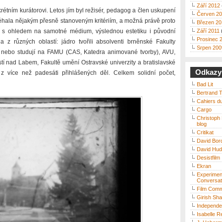
Září 2012
étním kurátorovi. Letos jím byl režisér, pedagog a člen uskupení
Červen 2
hala nějakým přesně stanoveným kritériím, a možná právě proto
Březen 20
– s ohledem na samotné médium, výslednou estetiku i původní
Září 2011
Prosinec 
a z různých oblastí: jádro tvořili absolventi brněnské Fakulty
Srpen 200
i nebo studují na FAMU (CAS, Katedra animované tvorby), AVU,
í nad Labem, Fakultě umění Ostravské univerzity a bratislavské
Odkazy
z více než padesáti přihlášených děl. Celkem solidní počet,
Bad Lit
Bertrand T
Cahiers d
Cargo
Christoph
blog
Critikat
David Bord
David Hud
Desistfilm
Ekran
Experimen
Conversat
Film Com
Girish Sh
Independe
Isabelle R