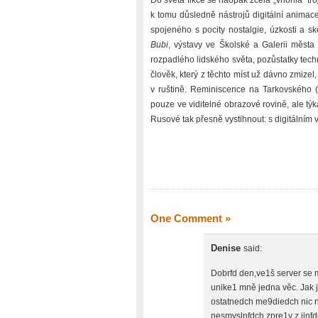
Do světa fikce se naopak zcela „vnořila“ tr
k tomu důsledně nástrojů digitální animac
spojeného s pocity nostalgie, úzkosti a sk
Bubi
, výstavy ve Školské a Galerii města 
rozpadlého lidského světa, pozůstatky techni
člověk, který z těchto míst už dávno zmi
v ruštině. Reminiscence na Tarkovského (
pouze ve viditelné obrazové rovině, ale týka
Rusové tak přesně vystihnout: s digitálním 
One Comment
»
Denise
said:
Dobrfd den,ve1š server se
unike1 mně jedna věc. Jak 
ostatnedch me9diedch nic 
nesmyslnfdch zpre1v z jinfd