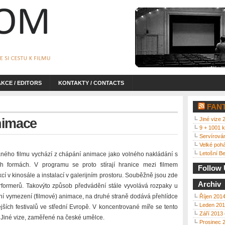
KCE / EDITORS
KONTAKTY / CONTACTS
FAN
nimace
Jiné vize 
9 + 1001 
Servírová
Velké poh
Letošní Ber
ého filmu vychází z chápání animace jako volného nakládání s
h formách. V programu se proto stírají hranice mezi filmem
Follow
cí v kinosále a instalací v galerijním prostoru. Souběžně jsou zde
Archiv
erformerů. Takovýto způsob předvádění stále vyvolává rozpaky u
adiční vymezení (filmové) animace, na druhé straně dodává přehlídce
Říjen 201
Leden 20
ších festivalů ve střední Evropě. V koncentrované míře se tento
Září 2013
i Jiné vize, zaměřené na české umělce.
Prosinec 