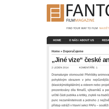
HOME
O NÁS / ABOUT US
REDA
Home
»
Doporučujeme
„Jiné vize“ české a
2 LEDEN 2014
KOMENTÁŘE: 1
Dramaturgie olomoucké Přehlídky animovan
pohyblivým obrazem v jeho nejrůznějšíc
(klasickým/digitálním) a videem nebo projek
prezentovány díla filmařů, výtvarníků a p
určité části publika a kritiky, zvyklé na tr
punc nezaměnitelnosti a jednoho z nejživěj
přístup odráží v hlavní sekci PAFu – soutěž