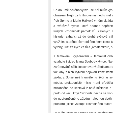
Co do uměleckého výrazu se Kořínkův výbě
obrazem. Nejblíže k filmovému médiu měl n
Petr Šprincl a Marie Hájková v něm skláda
a svérázné bytosti, která dodnes nepřest
kusých vzpomínek pamětníků, celených d
historie, sahající až do druhé světové vál
využitím „starého“ černobílého 8mm filmu, k
výroby, iluzi zašlých časů a „amatérskou“,
K filmovému vyjadřování – tentokrát ovš
vztahuje i video Ivana Svobody
Hrnce
. Na
zarámování, střih, inscenovaný předkamer
tak, aby z nich vytvořil nějakou konzisten
základy. Spíše než k umělému fikčímu s
média: protagonisté místo hraní předčít
mizanséna se sestává z holé místnosti a 
proto od věci, když Svoboda nechá na konci
do nepřerušeného záběru najednou vběhne d
prostoru „fikce“ vstoupit i samotného autora