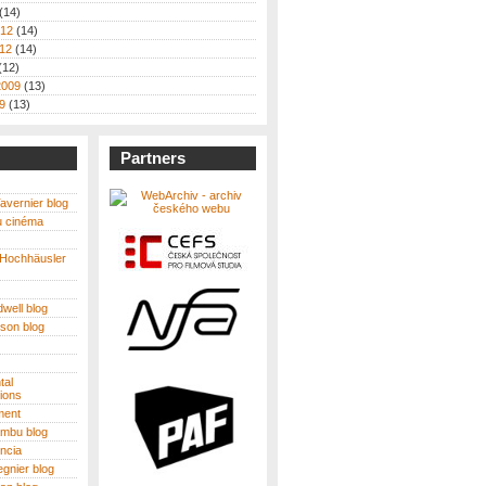
(14)
012
(14)
12
(14)
(12)
2009
(13)
9
(13)
Partners
avernier blog
u cinéma
 Hochhäusler
well blog
son blog
tal
ions
ment
ambu blog
ncia
egnier blog